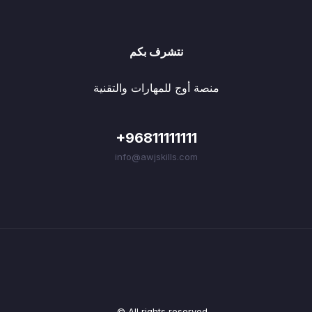
نتشرف بكم
منصة أوج للمهارات والتقنية
+96811111111
info@awjskills.com
© All rights reserved.