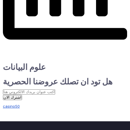
علوم البيانات
هل تود ان تصلك عروضنا الحصرية
اشترك الان
casino50