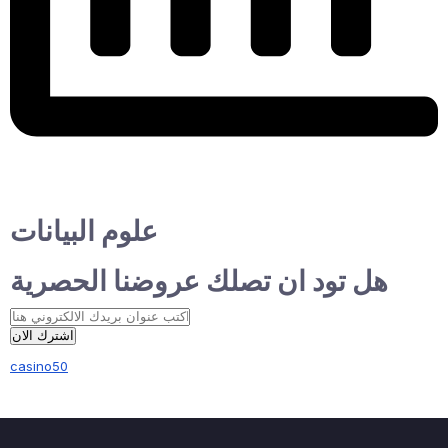
علوم البيانات
هل تود ان تصلك عروضنا الحصرية
اشترك الان
casino50