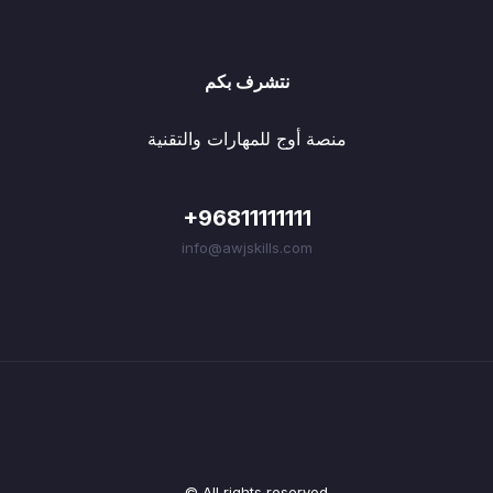
نتشرف بكم
منصة أوج للمهارات والتقنية
+96811111111
info@awjskills.com
© All rights reserved.