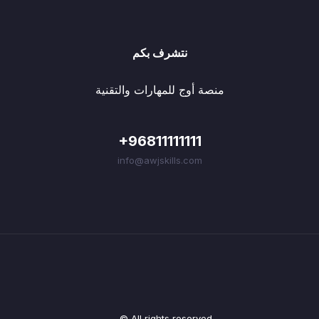
نتشرف بكم
منصة أوج للمهارات والتقنية
+96811111111
info@awjskills.com
© All rights reserved.