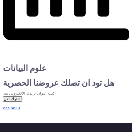
علوم البيانات
هل تود ان تصلك عروضنا الحصرية
اشترك الان
casino50