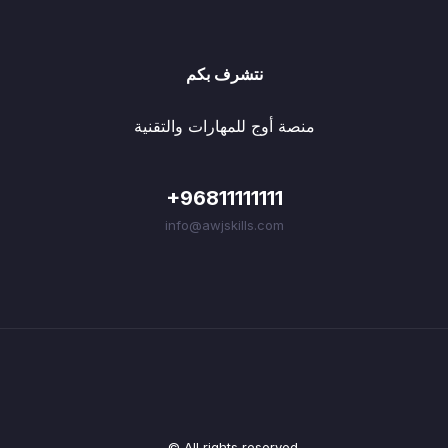
نتشرف بكم
منصة أوج للمهارات والتقنية
+96811111111
info@awjskills.com
© All rights reserved.