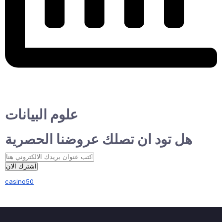
علوم البيانات
هل تود ان تصلك عروضنا الحصرية
اشترك الان
casino50