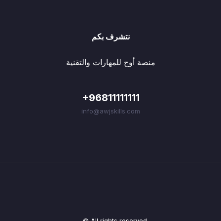
نتشرف بكم
منصة أوج للمهارات والتقنية
+96811111111
info@awjskills.com
© All rights reserved.