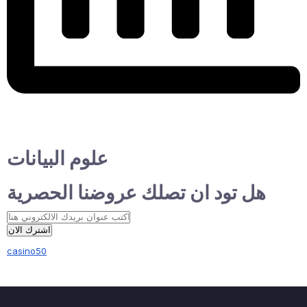
علوم البيانات
هل تود ان تصلك عروضنا الحصرية
اشترك الان
casino50