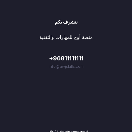
نتشرف بكم
منصة أوج للمهارات والتقنية
+96811111111
info@awjskills.com
© All rights reserved.