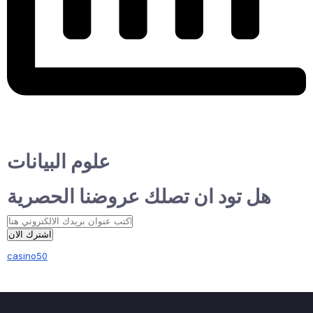
علوم البيانات
هل تود ان تصلك عروضنا الحصرية
اشترك الان
casino50