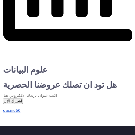
علوم البيانات
هل تود ان تصلك عروضنا الحصرية
اشترك الان
casino50