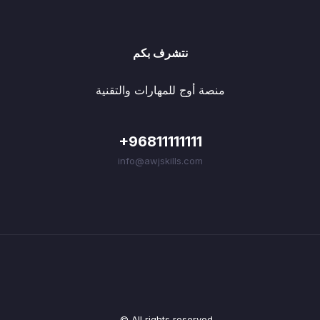
نتشرف بكم
منصة أوج للمهارات والتقنية
+96811111111
info@awjskills.com
© All rights reserved.