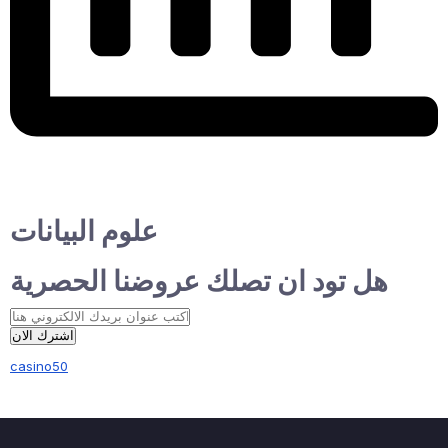
علوم البيانات
هل تود ان تصلك عروضنا الحصرية
اشترك الان
casino50