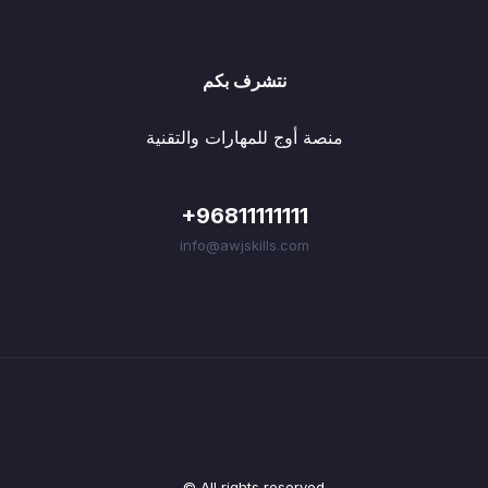
نتشرف بكم
منصة أوج للمهارات والتقنية
+96811111111
info@awjskills.com
© All rights reserved.