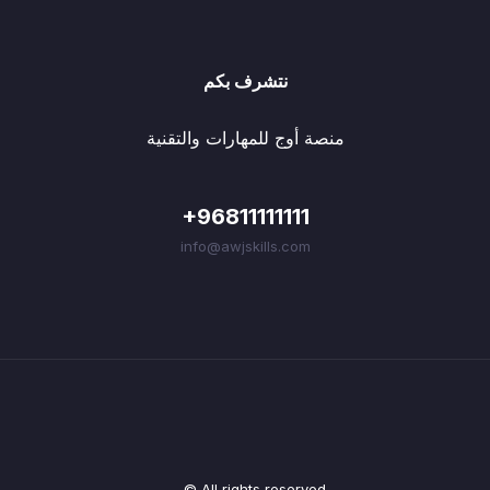
نتشرف بكم
منصة أوج للمهارات والتقنية
+96811111111
info@awjskills.com
© All rights reserved.