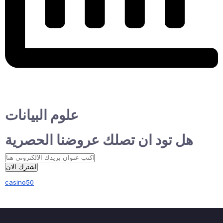
علوم البيانات
هل تود ان تصلك عروضنا الحصرية
اشترك الان
casino50