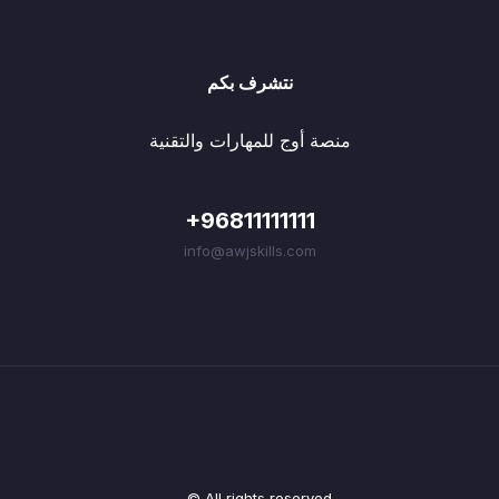
نتشرف بكم
منصة أوج للمهارات والتقنية
+96811111111
info@awjskills.com
© All rights reserved.