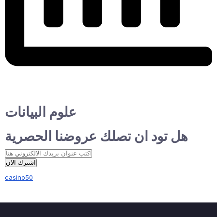
علوم البيانات
هل تود ان تصلك عروضنا الحصرية
اشترك الان
casino50